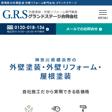
群馬県の外壁塗装 外壁リフォーム専門会社 グランドステージ
スタッ
現場ブ
MENU
群馬
東京
茨城
神奈川県横浜市の
神奈
外壁塗装・外壁リフォーム・
屋根塗装
自社施工だから実現できる低価格
〒371
町2-9