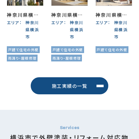
神奈川県横浜
神奈川県横浜
神奈川県横浜
エリア：
神奈川
エリア：
神奈川
エリア：
神奈川
市 N様邸 外
市 W様邸 外壁
市 S様邸 外壁
県横浜
県横浜
県横浜
壁・屋根塗装・
塗装・屋根塗
リフォーム工事
市
市
市
雨樋交換（シリ
装・屋根修理
（シリコン塗料）
コン塗料）
（シリコン塗料）
戸建て住宅の外壁
戸建て住宅の外壁
戸建て住宅の外壁
雨漏り・屋根修理
雨漏り・屋根修理
施工実績の一覧
横浜市で外壁塗装・リフォーム対応物