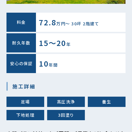
72.8
料金
万円〜 30坪 2階建て
15～20
耐久年数
年
10
安心の保証
年間
施工詳細
足場
高圧洗浄
養生
下地処理
3回塗り