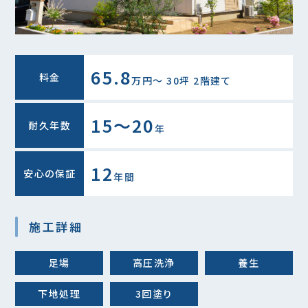
65.8
料金
万円〜 30坪 2階建て
15～20
耐久年数
年
12
安心の保証
年間
施工詳細
足場
高圧洗浄
養生
下地処理
3回塗り