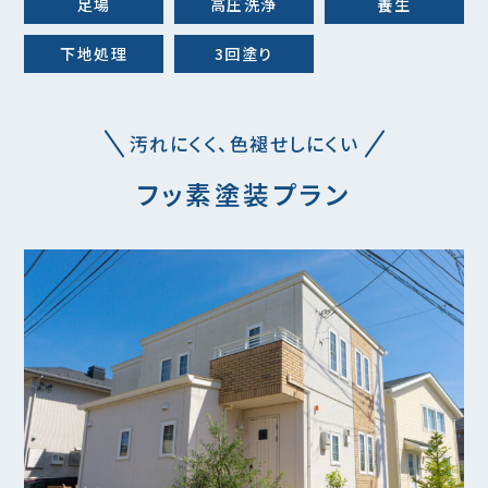
足場
高圧洗浄
養生
下地処理
3回塗り
汚れにくく、色褪せしにくい
フッ素塗装プラン