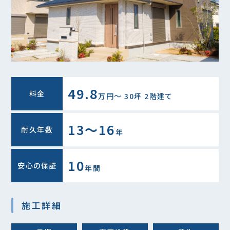
49.8
料金
万円〜 30坪 2階建て
13～16
耐久年数
年
10
安心の保証
年間
施工詳細