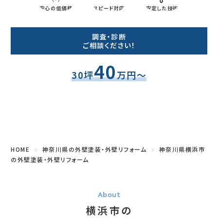
0
Tel.
安心の低価格
スピード対応
安定した技術
Fax.
調査・診断
ご相談ください！
40
30坪
万円～
HOME
神奈川県の外壁塗装・外壁リフォーム
神奈川県横浜市
の外壁塗装・外壁リフォーム
横浜市の