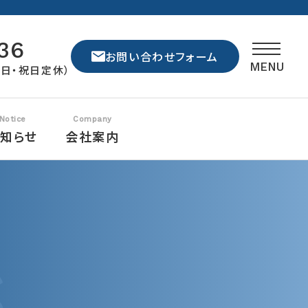
36
お問い合わせフォーム
MENU
休（日・祝日定休）
群馬県
埼玉県
東京都
栃木県
茨城県
千葉県
知らせ
会社案内
神奈川県
マンション・アパートの外壁塗装
特定商取引法に基づく表記
マンション・アパート
外壁塗装コラム
よくある質問
株式会
大手町2-
社スー
介護施設・病院・医療施設の外壁塗装
グランドステージが選ばれる理由
プライバシーポリシー
スタッフブログ
工場・倉庫
パーエ
ンジニ
027-
群馬の防水工事
屋根修理