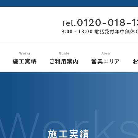
0120-018-1
Tel.
9:00 - 18:00 電話受付年中無
営業エリア
容
施工実績
ご利用案内
営業エリア
お
戸建住宅の外壁塗装
外壁塗装工事の流れ
雨漏り修理コラム
全ての実績
会社概要
〒371-0026 群馬県前橋市
工場・倉庫の外壁塗装
リノベーションコラム
介護施設・医療施設
お問い合わせ
求人情報
9-14
アクセス
施工実績
0120-
雨漏り修理・屋根塗装
サイトマップ
現場ブログ
防水工事
Tel.
Fax.