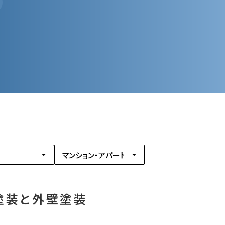
アリン
-5801
グ
公式ホ
ームペ
ージ
塗装と外壁塗装