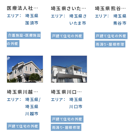
医療法人社団
埼玉県さいたま
埼玉県熊谷市
エリア：
埼玉県
弘人会 中田病
エリア：
埼玉県さ
エリア：
埼玉県
市中央区 T様
K様邸 外壁塗
加須市
いたま市
熊谷市
院
外壁塗装・屋根
装・屋根上葺き
リフォーム（フッ
（シリコン塗料）
介護施設・医療施設
戸建て住宅の外壁
戸建て住宅の外壁
素塗料）
の外壁
雨漏り・屋根修理
埼玉県川越市
埼玉県川口市
エリア：
埼玉県/
エリア：
埼玉県
T様邸 外壁屋
K様邸 外壁塗
埼玉県
川口市
根塗装（シリコ
装・屋根塗装
川越市
ン塗料）・屋根
（シリコン塗料）
戸建て住宅の外壁
カバー工法
戸建て住宅の外壁
雨漏り・屋根修理