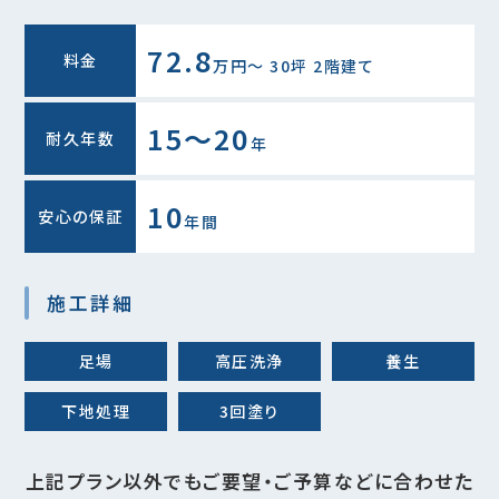
72.8
料金
万円〜 30坪 2階建て
15～20
耐久年数
年
10
安心の保証
年間
施工詳細
足場
高圧洗浄
養生
下地処理
3回塗り
上記プラン以外でもご要望・ご予算などに合わせた