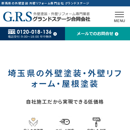
群馬県の外壁塗装 外壁リフォーム専門会社 グランドステージ
スタッ
現場ブ
MENU
群馬
東京
茨城
埼玉県の外壁塗装・外壁リフ
神奈
ォーム・屋根塗装
自社施工だから実現できる低価格
〒371
町2-9