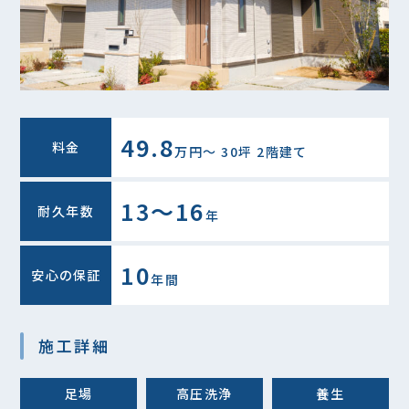
49.8
料金
万円〜 30坪 2階建て
13～16
耐久年数
年
10
安心の保証
年間
施工詳細
足場
高圧洗浄
養生