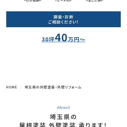
0
Tel.
安心の低価格
スピード対応
安定した技術
Fax.
調査・診断
ご相談ください！
40
30坪
万円～
HOME
埼玉県の外壁塗装・外壁リフォーム
埼玉県の
屋根塗装 外壁塗装 承ります！