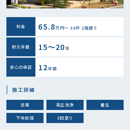
65.8
料金
万円〜 30坪 2階建て
15～20
耐久年数
年
12
安心の保証
年間
施工詳細
足場
高圧洗浄
養生
下地処理
3回塗り